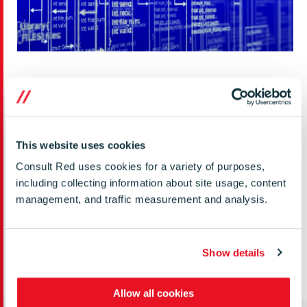
Umfassende Fachkenntnisse, um unsere Kunden zu
unterstützen
Software-Design
This website uses cookies
Plattform-Design
Consult Red uses cookies for a variety of purposes,
Benutzeroberflächen (User Interface)
including collecting information about site usage, content
management, and traffic measurement and analysis.
Middleware
Betriebssystem & Kernel
Treiber
Show details
Allow all cookies