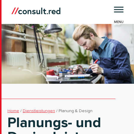
Skip
to
content
Home
/
Dienstleistungen
/
Planung & Design
Planungs- und